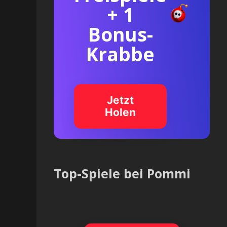
+ 1
Bonus-
Krabbe
Jetzt
Holen
Top-Spiele bei Pommi