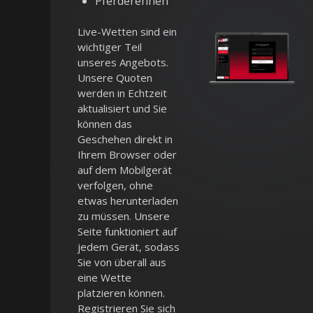
Pferderennen
Live-Wetten sind ein
wichtiger Teil
unseres Angebots.
Unsere Quoten
werden in Echtzeit
aktualisiert und Sie
können das
Geschehen direkt in
Ihrem Browser oder
auf dem Mobilgerät
verfolgen, ohne
etwas herunterladen
zu müssen. Unsere
Seite funktioniert auf
jedem Gerät, sodass
Sie von überall aus
eine Wette
platzieren können.
Registrieren Sie sich