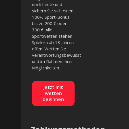
noch heute und
sichern Sie sich einen
100% Sport-Bonus
bis zu 200 € oder
300 €. Alle
Sportwetten stehen
Spielern ab 18 Jahren
offen. Wetten Sie
verantwortungsbewusst
und im Rahmen Ihrer
Möglichkeiten.
Jetzt mit
wetten
beginnen