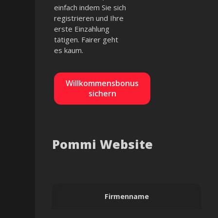
einfach indem Sie sich
registrieren und Ihre
erste Einzahlung
tätigen. Fairer geht
es kaum.
Willkommensbonus
sichern
Pommi Website
Firmenname