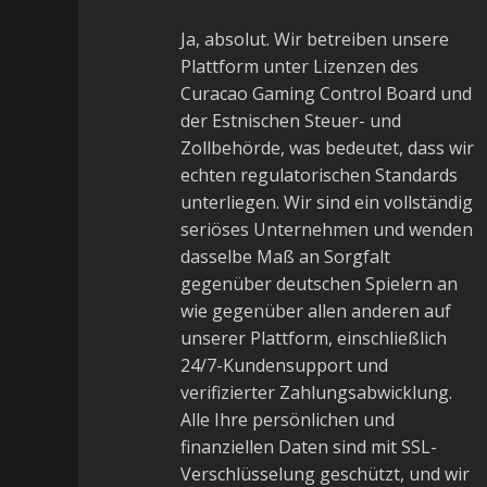
Ja, absolut. Wir betreiben unsere
Plattform unter Lizenzen des
Curacao Gaming Control Board und
der Estnischen Steuer- und
Zollbehörde, was bedeutet, dass wir
echten regulatorischen Standards
unterliegen. Wir sind ein vollständig
seriöses Unternehmen und wenden
dasselbe Maß an Sorgfalt
gegenüber deutschen Spielern an
wie gegenüber allen anderen auf
unserer Plattform, einschließlich
24/7-Kundensupport und
verifizierter Zahlungsabwicklung.
Alle Ihre persönlichen und
finanziellen Daten sind mit SSL-
Verschlüsselung geschützt, und wir