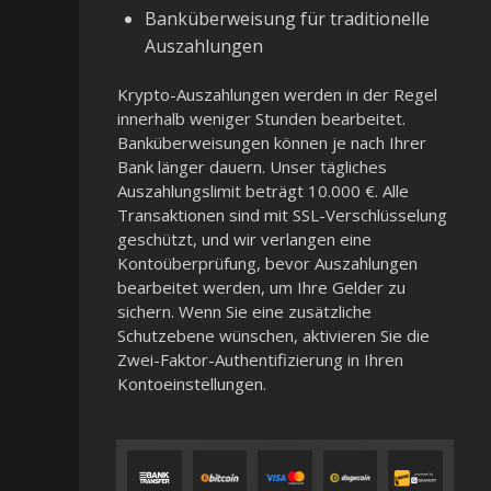
Banküberweisung für traditionelle
Auszahlungen
Krypto-Auszahlungen werden in der Regel
innerhalb weniger Stunden bearbeitet.
Banküberweisungen können je nach Ihrer
Bank länger dauern. Unser tägliches
Auszahlungslimit beträgt 10.000 €. Alle
Transaktionen sind mit SSL-Verschlüsselung
geschützt, und wir verlangen eine
Kontoüberprüfung, bevor Auszahlungen
bearbeitet werden, um Ihre Gelder zu
sichern. Wenn Sie eine zusätzliche
Schutzebene wünschen, aktivieren Sie die
Zwei-Faktor-Authentifizierung in Ihren
Kontoeinstellungen.