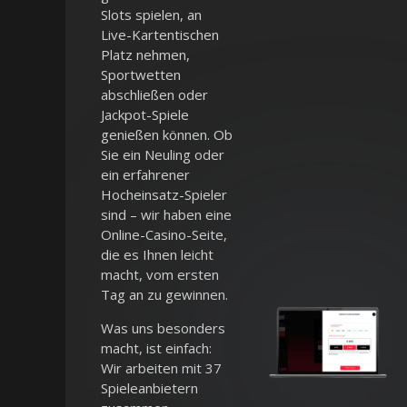
Slots spielen, an
Live-Kartentischen
Platz nehmen,
Sportwetten
abschließen oder
Jackpot-Spiele
genießen können. Ob
Sie ein Neuling oder
ein erfahrener
Hocheinsatz-Spieler
sind – wir haben eine
Online-Casino-Seite,
die es Ihnen leicht
macht, vom ersten
Tag an zu gewinnen.
Was uns besonders
macht, ist einfach:
Wir arbeiten mit 37
Spieleanbietern