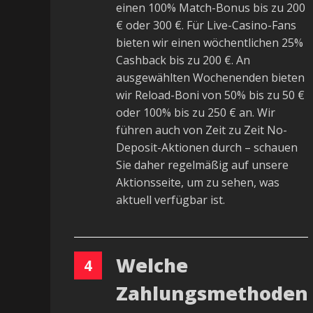
einen 100% Match-Bonus bis zu 200
€ oder 300 €. Für Live-Casino-Fans
bieten wir einen wöchentlichen 25%
Cashback bis zu 200 €. An
ausgewählten Wochenenden bieten
wir Reload-Boni von 50% bis zu 50 €
oder 100% bis zu 250 € an. Wir
führen auch von Zeit zu Zeit No-
Deposit-Aktionen durch – schauen
Sie daher regelmäßig auf unsere
Aktionsseite, um zu sehen, was
aktuell verfügbar ist.
Welche
Zahlungsmethoden