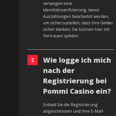
verlangen eine
Identitätsverifizierung, bevor
Auszahlungen bearbeitet werden,
um sicherzustellen, dass Ihre Gelder
sicher bleiben. Sie können hier mit
Vertrauen spielen.
Wie logge ich mich
nach der
Registrierung bei
Pommi Casino ein?
Sobald Sie die Registrierung
abgeschlossen und Ihre E-Mail-