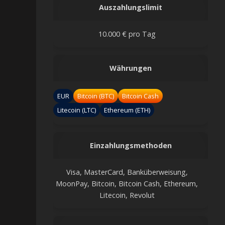
Auszahlungslimit
10.000 € pro Tag
Währungen
EUR
Bitcoin (BTC)
Bitcoin Cash
Litecoin (LTC)
Ethereum (ETH)
Einzahlungsmethoden
Visa, MasterCard, Banküberweisung,
MoonPay, Bitcoin, Bitcoin Cash, Ethereum,
Litecoin, Revolut