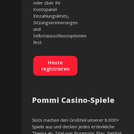
oder über Ihr
Kontopanel
Einzahlungslimits,
Sitzungserinnerungen
und
Selbstausschlussoptionen
fest.
Heute
registrieren
Pommi Casino-Spiele
Slots machen den Großteil unserer 8.000+
Spiele aus und decken jedes erdenkliche
Thema ab. Titel von Pragmatic Play, NetEnt,